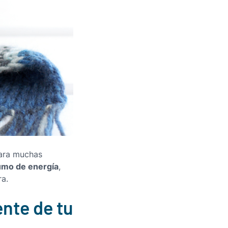
para muchas
sumo de energía
,
ra.
ente de tu