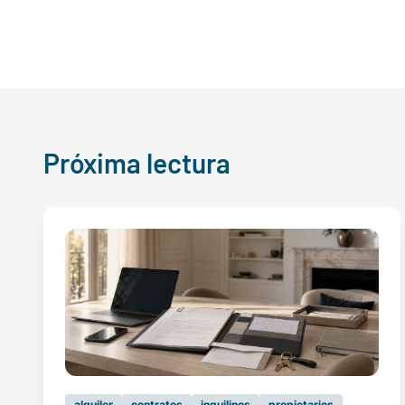
Próxima lectura
alquiler
contratos
inquilinos
propietarios