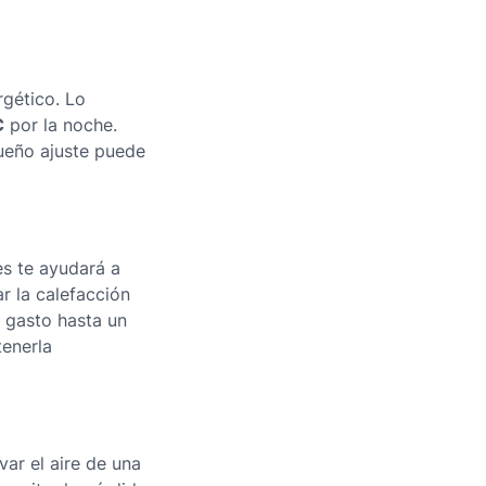
gético. Lo
C
por la noche.
ueño ajuste puede
es te ayudará a
r la calefacción
l gasto hasta un
tenerla
ar el aire de una