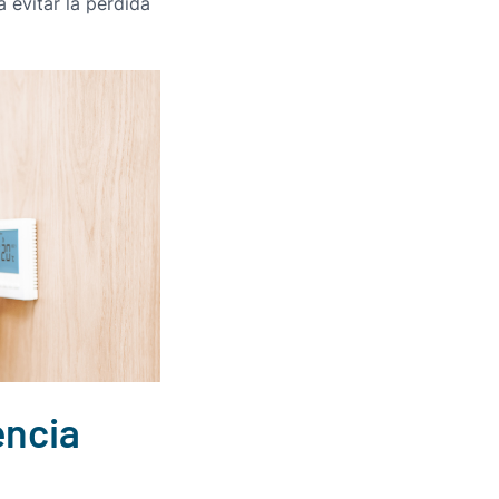
 evitar la pérdida
encia