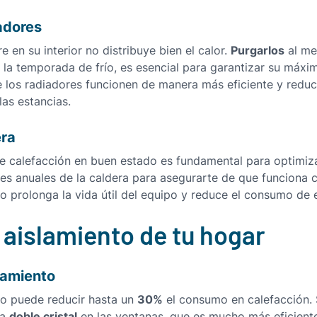
adores
Purgarlos
e en su interior no distribuye bien el calor.
al me
e la temporada de frío, es esencial para garantizar su máxi
 los radiadores funcionen de manera más eficiente y reduc
las estancias.
era
e calefacción en buen estado es fundamental para optimiz
ones anuales de la caldera para asegurarte de que funciona
 prolonga la vida útil del equipo y reduce el consumo de 
 aislamiento de tu hogar
slamiento
30%
to puede reducir hasta un
el consumo en calefacción. S
doble cristal
la
en las ventanas, que es mucho más eficiente