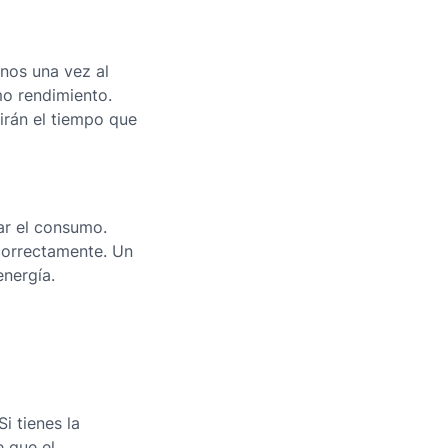
nos una vez al
mo rendimiento.
irán el tiempo que
ar el consumo.
 correctamente. Un
energía.
i tienes la
 que el