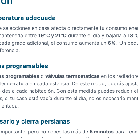
peratura adecuada
 selecciones en casa afecta directamente tu consumo ener
19°C y 21°C
18°
antenerla entre
durante el día y bajarla a
6%
cada grado adicional, el consumo aumenta un
. ¡Un peq
ferencia!
es programables
os programables
válvulas termostáticas
o
en los radiador
 temperatura en cada estancia. De este modo, podrás ajusta
e des a cada habitación. Con esta medida puedes reducir e
, si tu casa está vacía durante el día, no es necesario man
lentada.
sario y cierra persianas
5 minutos
s importante, pero no necesitas más de
para renov