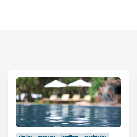
alquiler
contratos
inquilinos
propietarios